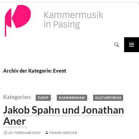
Zum
Inhalt
springen
Suchen
PRIMÄR
MENÜ
Archiv der Kategorie: Event
,
,
EVENT
KAMMERMUSIK
KULTURFORUM
Jakob Spahn und Jonathan
Aner
20. FEBRUAR 2027
FRANK GREGER