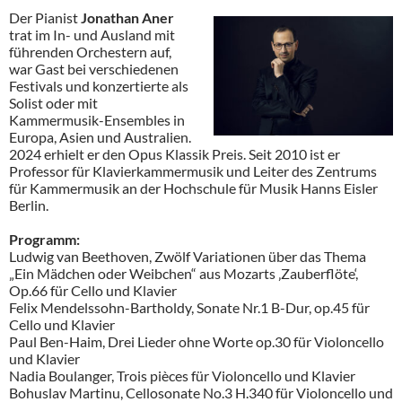
Der Pianist
Jonathan Aner
trat im In- und Ausland mit
führenden Orchestern auf,
war Gast bei verschiedenen
Festivals und konzertierte als
Solist oder mit
Kammermusik-Ensembles in
Europa, Asien und Australien.
2024 erhielt er den Opus Klassik Preis. Seit 2010 ist er
Professor für Klavierkammermusik und Leiter des Zentrums
für Kammermusik an der Hochschule für Musik Hanns Eisler
Berlin.
Programm:
Ludwig van Beethoven, Zwölf Variationen über das Thema
„Ein Mädchen oder Weibchen“ aus Mozarts ‚Zauberflöte‘,
Op.66 für Cello und Klavier
Felix Mendelssohn-Bartholdy, Sonate Nr.1 B-Dur, op.45 für
Cello und Klavier
Paul Ben-Haim, Drei Lieder ohne Worte op.30 für Violoncello
und Klavier
Nadia Boulanger, Trois pièces für Violoncello und Klavier
Bohuslav Martinu, Cellosonate No.3 H.340 für Violoncello und