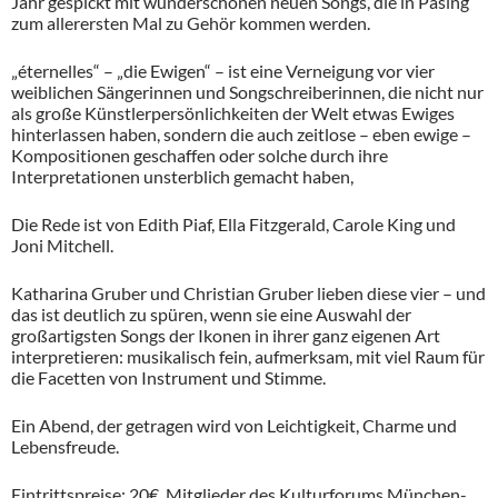
Jahr gespickt mit wunderschönen neuen Songs, die in Pasing
zum allerersten Mal zu Gehör kommen werden.
„éternelles“ – „die Ewigen“ – ist eine Verneigung vor vier
weiblichen Sängerinnen und Songschreiberinnen, die nicht nur
als große Künstlerpersönlichkeiten der Welt etwas Ewiges
hinterlassen haben, sondern die auch zeitlose – eben ewige –
Kompositionen geschaffen oder solche durch ihre
Interpretationen unsterblich gemacht haben,
Die Rede ist von Edith Piaf, Ella Fitzgerald, Carole King und
Joni Mitchell.
Katharina Gruber und Christian Gruber lieben diese vier – und
das ist deutlich zu spüren, wenn sie eine Auswahl der
großartigsten Songs der Ikonen in ihrer ganz eigenen Art
interpretieren: musikalisch fein, aufmerksam, mit viel Raum für
die Facetten von Instrument und Stimme.
Ein Abend, der getragen wird von Leichtigkeit, Charme und
Lebensfreude.
Eintrittspreise: 20€, Mitglieder des Kulturforums München-