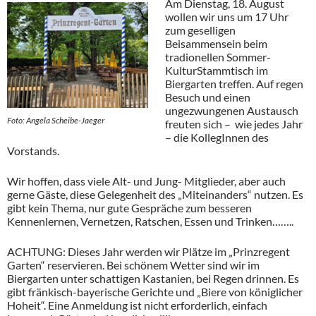
Am Dienstag, 18. August
wollen wir uns um 17 Uhr
zum geselligen
Beisammensein beim
tradionellen Sommer-
KulturStammtisch im
Biergarten treffen. Auf regen
Besuch und einen
ungezwungenen Austausch
Foto: Angela Scheibe-Jaeger
freuten sich – wie jedes Jahr
– die KollegInnen des
Vorstands.
Wir hoffen, dass viele Alt- und Jung- Mitglieder, aber auch
gerne Gäste, diese Gelegenheit des „Miteinanders“ nutzen. Es
gibt kein Thema, nur gute Gespräche zum besseren
Kennenlernen, Vernetzen, Ratschen, Essen und Trinken……..
ACHTUNG: Dieses Jahr werden wir Plätze im „Prinzregent
Garten“ reservieren. Bei schönem Wetter sind wir im
Biergarten unter schattigen Kastanien, bei Regen drinnen. Es
gibt fränkisch-bayerische Gerichte und „Biere von königlicher
Hoheit“. Eine Anmeldung ist nicht erforderlich, einfach