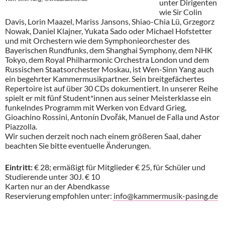
unter Dirigenten
wie Sir Colin
Davis, Lorin Maazel, Mariss Jansons, Shiao-Chia Lü, Grzegorz
Nowak, Daniel Klajner, Yukata Sado oder Michael Hofstetter
und mit Orchestern wie dem Symphonieorchester des
Bayerischen Rundfunks, dem Shanghai Symphony, dem NHK
Tokyo, dem Royal Philharmonic Orchestra London und dem
Russischen Staatsorchester Moskau, ist Wen-Sinn Yang auch
ein begehrter Kammermusikpartner. Sein breitgefächertes
Repertoire ist auf über 30 CDs dokumentiert. In unserer Reihe
spielt er mit fünf Student*innen aus seiner Meisterklasse ein
funkelndes Programm mit Werken von Edvard Grieg,
Gioachino Rossini, Antonín Dvořák, Manuel de Falla und Astor
Piazzolla.
Wir suchen derzeit noch nach einem größeren Saal, daher
beachten Sie bitte eventuelle Änderungen.
Eintritt:
€ 28; ermäßigt für Mitglieder € 25, für Schüler und
Studierende unter 30J. € 10
Karten nur an der Abendkasse
Reservierung empfohlen unter:
info@kammermusik-pasing.de