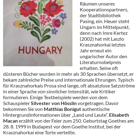
Räumen unseres
Kooperationspartners,
der Stadtbibliothek
Pasing, ein. Heuer steht
Ungarn im Mittelpunkt,
denn nach Imre Kertez
(2002) hat mit Laszlo
Krasznahorkai letztes
Jahr erneut ein
ungarischer Autor den
Literaturnobelpreis
erhalten. Seine oft
düsteren Bücher wurden in mehr als 30 Sprachen übersetzt, er
bekam zahlreiche Preise und internationale Ehrungen. Typisch
für Krasznahorkais Prosa sind lange, oft absatzlose Satzströme
in einer Sprache von sinnlicher Intensität, wie Kritiker
formulieren. Einige Textbeispiele werden von dem
Schauspieler
Silvester von Hösslin
vorgetragen. Davor
bekommen Sie von
Matthias Bonigut
authentische
Hintergrundinformationen über „Land und Leute“.
Elisabeth
Macan
erzählt von der Feier zum 250. Geburtstag Goethes am
28. 8. 1999 in Budapest vor dem Goethe Institut, bei der
Krasznahorkai eine Torte verteilte.