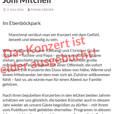
3. JULI 2026
FRANK GREGER
Im Ebenböckpark
Manchmal verlässt man ein Konzert mit dem Gefühl,
a
s
K
o
n
z
e
r
t
i
s
t
l
e
i
d
e
r
a
u
s
g
e
b
u
c
h
t
beseelt und lebendig zu sein.
D
!
Wenn Katharina Gruber (Gesang) und Christian Gruber
(Gitarre) – Tochter und Papa – gemeinsam auf der Bühne
stehen, geschieht genau das. Das Duo verbindet große
musikalische Feinfühligkeit mit einer Offenheit, die sofort
ankommt. Die Konzerte des Duos leben von Nähe, Wärme und
einem Miteinander, bei dem man sich als Zuhörer willkommen
fühlt – fast so, als würde man für einen Abend zur Familie
gehören.
Nach ihren bejubelten Konzerten in den letzten beiden Jahren
schätzen wir uns glücklich, die beiden Künstler auch in diesem
Jahr wieder als unsere Gäste begrüßen zu dürfen – mit ihrem
vom Publikum heiß geliebten éternelles- Programm: in diesem