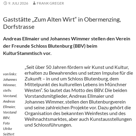
9. JULI 2026
FRANK GREGER
Gaststätte „Zum Alten Wirt“ in Obermenzing,
Dorfstrasse
Andreas Ellmaier und Johannes Wimmer stellen den Verein
der Freunde Schloss Blutenburg (BBV) beim
KulturStammtisch vor.
„Seit über 50 Jahren fördern wir Kunst und Kultur,
erhalten zu Bewahrendes und setzen Impulse für die
von links:
Zukunft – in und um Schloss Blutenburg, dem
Johannes
Mittelpunkt des kulturellen Lebens im Münchner
Wimmer,
Westen“. So lautet das Motto des BBV. Die beiden
stellv.
Vorstandsmitglieder, Andreas Ellmaier und
Vorstand,
Johannes Wimmer, stellen den Blutenburgverein
Andreas
Ellmaier,
und seine zahlreichen Projekte vor. Dazu gehört die
Vorstand
Organisation des bekannten Weinfestes und des
BBV,
Weihnachtsmarktes, aber auch Kunstausstellungen
Foto
und Schlossführungen.
Ulrike
Seiffert