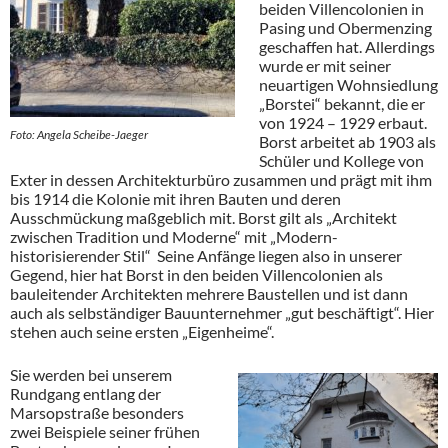
beiden Villencolonien in
Pasing und Obermenzing
geschaffen hat. Allerdings
wurde er mit seiner
neuartigen Wohnsiedlung
„Borstei“ bekannt, die er
von 1924 – 1929 erbaut.
Foto: Angela Scheibe-Jaeger
Borst arbeitet ab 1903 als
Schüler und Kollege von
Exter in dessen Architekturbüro zusammen und prägt mit ihm
bis 1914 die Kolonie mit ihren Bauten und deren
Ausschmückung maßgeblich mit. Borst gilt als „Architekt
zwischen Tradition und Moderne“ mit „Modern-
historisierender Stil“ Seine Anfänge liegen also in unserer
Gegend, hier hat Borst in den beiden Villencolonien als
bauleitender Architekten mehrere Baustellen und ist dann
auch als selbständiger Bauunternehmer „gut beschäftigt“. Hier
stehen auch seine ersten „Eigenheime“.
Sie werden bei unserem
Rundgang entlang der
Marsopstraße besonders
zwei Beispiele seiner frühen