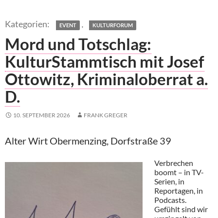
,
EVENT
KULTURFORUM
Mord und Totschlag:
KulturStammtisch mit Josef
Ottowitz, Kriminaloberrat a.
D.
10. SEPTEMBER 2026
FRANK GREGER
Alter Wirt Obermenzing, Dorfstraße 39
Verbrechen
boomt – in TV-
Serien, in
Reportagen, in
Podcasts.
Gefühlt sind wir