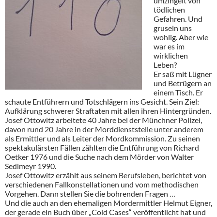
umzingelt von
tödlichen
Gefahren. Und
gruseln uns
wohlig. Aber wie
war es im
wirklichen
Leben?
Er saß mit Lügner
und Betrügern an
einem Tisch. Er
schaute Entführern und Totschlägern ins Gesicht. Sein Ziel:
Aufklärung schwerer Straftaten mit allen ihren Hintergründen.
Josef Ottowitz arbeitete 40 Jahre bei der Münchner Polizei,
davon rund 20 Jahre in der Morddienststelle unter anderem
als Ermittler und als Leiter der Mordkommission. Zu seinen
spektakulärsten Fällen zählten die Entführung von Richard
Oetker 1976 und die Suche nach dem Mörder von Walter
Sedlmeyr 1990.
Josef Ottowitz erzählt aus seinem Berufsleben, berichtet von
verschiedenen Fallkonstellationen und vom methodischen
Vorgehen. Dann stellen Sie die bohrenden Fragen …
Und die auch an den ehemaligen Mordermittler Helmut Eigner,
der gerade ein Buch über „Cold Cases“ veröffentlicht hat und