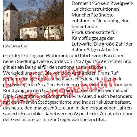
Dornier 1934 sein Zweigwerk
„Leichtkonstruktionen
München“ gründete,
entstand in Neuaubing eine
bedeutende
Produktionsstätte für
Kampfflugzeuge der
Luftwaffe. Die große Zahl der
Foto: Elvira Auer
dafür nötigen Arbeiter
erforderte dringend Wohnraum und führte zum Bau einer
e
F
ü
h
r
u
n
g
i
s
t
b
e
r
e
i
t
s
a
u
s
g
e
b
u
c
h
neuen Siedlung. Diese wurde von 1937 bis 1939 errichtet und
gilt als ein Beispiel für den nationalsozialistischen
Werksiedlungsbau. Die von dem Architekten Franz Ruf
D
i
t
geplante Anlage umfasst acht verschiedene Haustypen in
geschwungenen Straßen. Bei einem etwa eineinhalbstündigen
Rundgang um den Gößweinsteinplatz, erkunden wir mit der
Dipl- Geografin und Fotografin Elvira Auer, die sich besonders
mit den Themen Stadtgeschichte und Industriekultur befasst,
das heute denkmalgeschützte und in den vergangenen Jahren
sanierte Ensemble. Dabei werden Aspekte der Architektur und
der Geschichte bis hin zur Gegenwart beleuchtet.