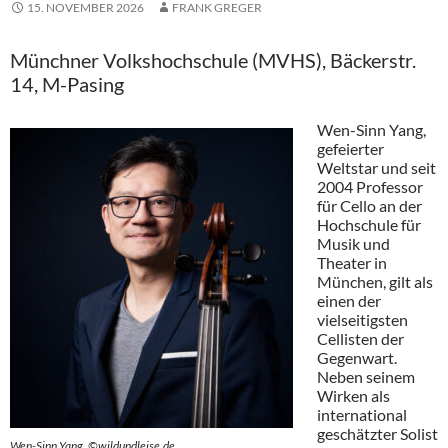
15. NOVEMBER 2026
FRANK GREGER
Münchner Volkshochschule (MVHS), Bäckerstr.
14, M-Pasing
Wen-Sinn Yang,
gefeierter
Weltstar und seit
2004 Professor
für Cello an der
Hochschule für
Musik und
Theater in
München, gilt als
einen der
vielseitigsten
Cellisten der
Gegenwart.
Neben seinem
Wirken als
international
geschätzter Solist
Wen-Sinn Yang, ©wildundleise.de