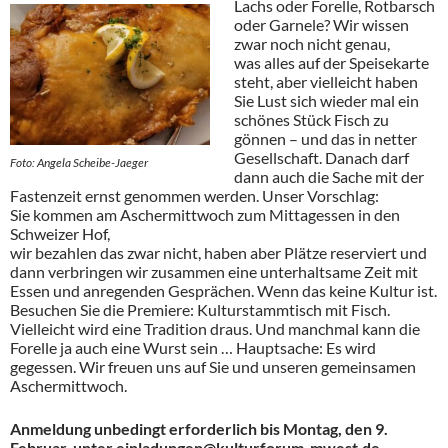
Lachs oder Forelle, Rotbarsch
oder Garnele? Wir wissen
zwar noch nicht genau,
was alles auf der Speisekarte
steht, aber vielleicht haben
Sie Lust sich wieder mal ein
schönes Stück Fisch zu
gönnen – und das in netter
Gesellschaft. Danach darf
Foto: Angela Scheibe-Jaeger
dann auch die Sache mit der
Fastenzeit ernst genommen werden. Unser Vorschlag:
Sie kommen am Aschermittwoch zum Mittagessen in den
Schweizer Hof,
wir bezahlen das zwar nicht, haben aber Plätze reserviert und
dann verbringen wir zusammen eine unterhaltsame Zeit mit
Essen und anregenden Gesprächen. Wenn das keine Kultur ist.
Besuchen Sie die Premiere: Kulturstammtisch mit Fisch.
Vielleicht wird eine Tradition draus. Und manchmal kann die
Forelle ja auch eine Wurst sein … Hauptsache: Es wird
gegessen. Wir freuen uns auf Sie und unseren gemeinsamen
Aschermittwoch.
Anmeldung unbedingt erforderlich bis Montag, den 9.
Februar, unter
einladungen@kulturforum-mwest.de