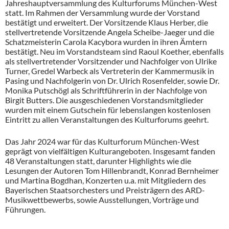
Jahreshauptversammlung des Kulturforums München-West
statt. Im Rahmen der Versammlung wurde der Vorstand
bestätigt und erweitert. Der Vorsitzende Klaus Herber, die
stellvertretende Vorsitzende Angela Scheibe-Jaeger und die
Schatzmeisterin Carola Kacybora wurden in ihren Ämtern
bestätigt. Neu im Vorstandsteam sind Raoul Koether, ebenfalls
als stellvertretender Vorsitzender und Nachfolger von Ulrike
Turner, Gredel Warbeck als Vertreterin der Kammermusik in
Pasing und Nachfolgerin von Dr. Ulrich Rosenfelder, sowie Dr.
Monika Putschögl als Schriftführerin in der Nachfolge von
Birgit Butters. Die ausgeschiedenen Vorstandsmitglieder
wurden mit einem Gutschein für lebenslangen kostenlosen
Eintritt zu allen Veranstaltungen des Kulturforums geehrt.
Das Jahr 2024 war für das Kulturforum München-West
geprägt von vielfältigen Kulturangeboten. Insgesamt fanden
48 Veranstaltungen statt, darunter Highlights wie die
Lesungen der Autoren Tom Hillenbrandt, Konrad Bernheimer
und Martina Bogdhan, Konzerten u.a. mit Mitgliedern des
Bayerischen Staatsorchesters und Preisträgern des ARD-
Musikwettbewerbs, sowie Ausstellungen, Vorträge und
Führungen.