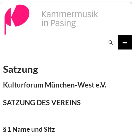
Zum
Inhalt
springen
Suchen
PRIMÄR
MENÜ
Satzung
Kulturforum München-West e.V.
SATZUNG DES VEREINS
§ 1 Name und Sitz