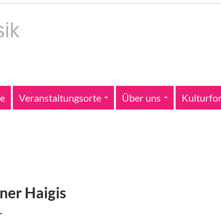
te
Veranstaltungsorte
Über uns
Kulturfo
ner Haigis
r