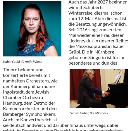
Auch das Jahr 2027 beginnen
wir mit Schuberts
Winterreise, diesmal schon
zum 12. Mal. Aber diesmal ist
die Besetzung ungewöhnlich.
Seit 2016 singt zum ersten
Mal wieder eine Frau diesen
Liederzyklus in unserer Reihe:
die Mezzosopranistin Isabel
Grübl. Die in Nürnberg
geborene Sängerin ist für ihr
Isabel Grübl. © Antje Wiech
besonderes und dunkles
Timbre bekannt und
konzertierte bereits mit
namhaften Orchestern, wie
der Kammerphilharmonie
Ingolstadt, dem Jewish
Chamber Orchestra
Hamburg, dem Detmolder
Kammerorchester und den
Gerold Huber, © GWarbeck
Bamberger Symphonikern.
Auch im Konzertbereich ist
sie deutschlandweit und darüber hinaus unterwegs, dabei
reicht ihr Repertoire vom Barock bis hin zu zeitgenössischen