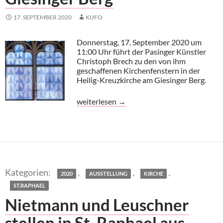
17. SEPTEMBER 2020
KUFO
Donnerstag, 17. September 2020 um
11:00 Uhr führt der Pasinger Künstler
Christoph Brech zu den von ihm
geschaffenen Kirchenfenstern in der
Heilig-Kreuzkirche am Giesinger Berg.
Tausend Flügel über dem Giesinger Berg
weiterlesen
→
,
,
,
2020
AUSSTELLUNG
KIRCHE
ST.RAPHAEL
Nietmann und Leuschner
stellen in St. Raphael aus