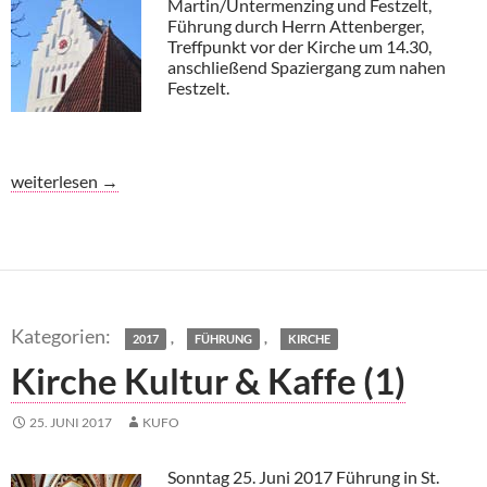
Martin/Untermenzing und Festzelt,
Führung durch Herrn Attenberger,
Treffpunkt vor der Kirche um 14.30,
anschließend Spaziergang zum nahen
Festzelt.
Kirche Kultur & Kaffe (2)
weiterlesen
→
,
,
2017
FÜHRUNG
KIRCHE
Kirche Kultur & Kaffe (1)
25. JUNI 2017
KUFO
Sonntag 25. Juni 2017 Führung in St.