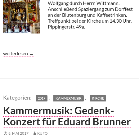
Wolfgang durch Herrn Wittmann.
Anschließend Spaziergang zum Dorffest
an der Blutenburg und Kaffeetrinken.
Treffpunkt bei der Kirche um 14.30 Uhr,
Pippingerstr. 49a.
Kirche Kultur & Kaffe (1)
weiterlesen
→
,
,
2017
KAMMERMUSIK
KIRCHE
Kammermusik: Gedenk-
Konzert für Eduard Brunner
8. MAI 2017
KUFO