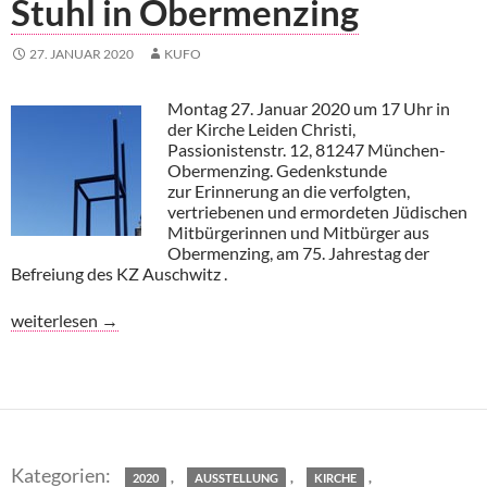
Stuhl in Obermenzing
27. JANUAR 2020
KUFO
Montag 27. Januar 2020 um 17 Uhr in
der Kirche Leiden Christi,
Passionistenstr. 12, 81247 München-
Obermenzing. Gedenkstunde
zur Erinnerung an die verfolgten,
vertriebenen und ermordeten Jüdischen
Mitbürgerinnen und Mitbürger aus
Obermenzing, am 75. Jahrestag der
Befreiung des KZ Auschwitz .
Gedenkstunde am Leeren Stuhl in Obermenzing
weiterlesen
→
,
,
,
2020
AUSSTELLUNG
KIRCHE