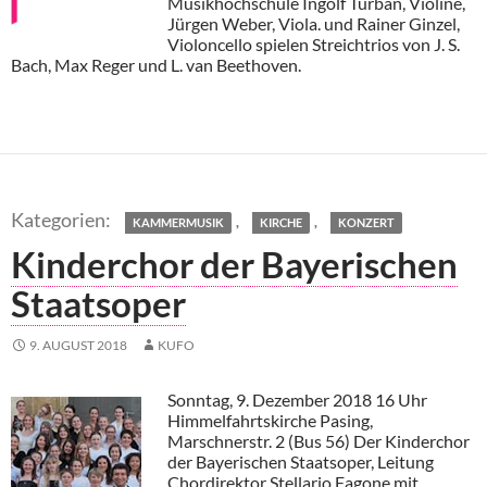
Musikhochschule Ingolf Turban, Violine,
Jürgen Weber, Viola. und Rainer Ginzel,
Violoncello spielen Streichtrios von J. S.
Bach, Max Reger und L. van Beethoven.
,
,
KAMMERMUSIK
KIRCHE
KONZERT
Kinderchor der Bayerischen
Staatsoper
9. AUGUST 2018
KUFO
Sonntag, 9. Dezember 2018 16 Uhr
Himmelfahrtskirche Pasing,
Marschnerstr. 2 (Bus 56) Der Kinderchor
der Bayerischen Staatsoper, Leitung
Chordirektor Stellario Fagone mit