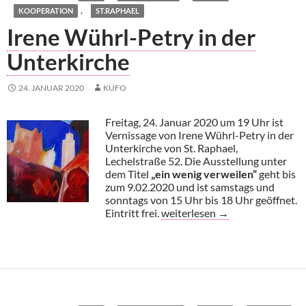
,
KOOPERATION
ST.RAPHAEL
Irene Wührl-Petry in der
Unterkirche
24. JANUAR 2020
KUFO
Freitag, 24. Januar 2020 um 19 Uhr ist
Vernissage von Irene Wührl-Petry in der
Unterkirche von St. Raphael,
Lechelstraße 52. Die Ausstellung unter
dem Titel
„ein wenig verweilen“
geht bis
zum 9.02.2020 und ist samstags und
sonntags von 15 Uhr bis 18 Uhr geöffnet.
Irene Wührl-Petry in der Unter
Eintritt frei.
weiterlesen
→