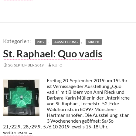
,
,
2019
AUSSTELLUNG
KIRCHE
St. Raphael: Quo vadis
20. SEPTEMBER 2019
KUFO
Freitag 20. September 2019 um 19 Uhr
ist Vernissage der Ausstellung „Quo
vadis“ mit Bildern von Anni Rieck und
Barbara Karin Müller in der Unterkirche
von St. Raphael, Lechelstr. 52, Ecke
Waldhornstr. in 80997 München-
Hartmannshofen. Die Ausstellung ist an
3 Wochenenden geöffnet: Sa/So
21./22.9., 28./29.9., 5./6.10 2019 jeweils 15-18 Uhr.
St. Raphael: Quo vadis
weiterlesen
→