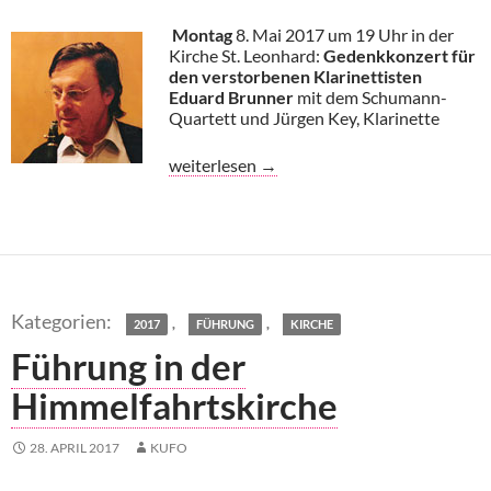
Montag
8. Mai 2017 um 19 Uhr in der
Kirche St. Leonhard:
Gedenkkonzert für
den verstorbenen Klarinettisten
Eduard Brunner
mit dem Schumann-
Quartett und Jürgen Key, Klarinette
Kammermusik: Gedenk-Konzert für Eduar
weiterlesen
→
,
,
2017
FÜHRUNG
KIRCHE
Führung in der
Himmelfahrtskirche
28. APRIL 2017
KUFO