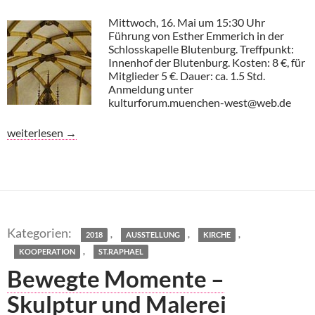
Mittwoch, 16. Mai um 15:30 Uhr
Führung von Esther Emmerich in der
Schlosskapelle Blutenburg. Treffpunkt:
Innenhof der Blutenburg. Kosten: 8 €, für
Mitglieder 5 €. Dauer: ca. 1.5 Std.
Anmeldung unter
kulturforum.muenchen-west@web.de
Führung in der Schlosskapelle Blutenburg
weiterlesen
→
,
,
,
2018
AUSSTELLUNG
KIRCHE
,
KOOPERATION
ST.RAPHAEL
Bewegte Momente –
Skulptur und Malerei