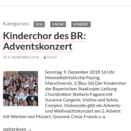
,
,
2018
KIRCHE
KONZERT
Kinderchor des BR:
Adventskonzert
9. DEZEMBER 2018
KUFO
Sonntag, 9. Dezember 2018 16 Uhr
Himmelfahrtskirche Pasing,
Marschnerstr. 2 (Bus 56) Der Kinderchor
der Bayerischen Staatsoper, Leitung
Chordirektor Stellario Fagone mit
Susanne Gargerle, Violine und Sylvia
Cempini, Violoncello gibt ein Advents-
und Weihnachtskonzert am 2. Advent
mit Werken von Mozart, Gounod, Cesar Franck u. a.
Kinderchor des BR: Adventskonzert
weiterlesen
→