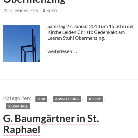
27. JANUAR 2018
KUFO
Samstag 27. Januar 2018 um 15:30 in der
Kirche Leiden Christi: Gedenkakt am
Leeren Stuhl Obermenzing.
Gedenkakt am leeren Stuhl Obermenzing
weiterlesen
→
,
,
,
2018
AUSSTELLUNG
KIRCHE
ST.RAPHAEL
G. Baumgärtner in St.
Raphael