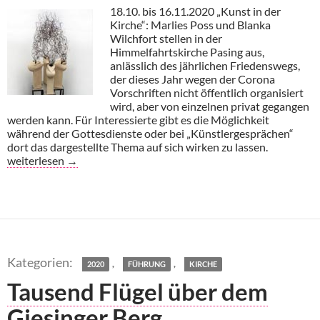
18.10. bis 16.11.2020 „Kunst in der
Kirche“: Marlies Poss und Blanka
Wilchfort stellen in der
Himmelfahrtskirche Pasing aus,
anlässlich des jährlichen Friedenswegs,
der dieses Jahr wegen der Corona
Vorschriften nicht öffentlich organisiert
wird, aber von einzelnen privat gegangen
werden kann. Für Interessierte gibt es die Möglichkeit
während der Gottesdienste oder bei „Künstlergesprächen“
dort das dargestellte Thema auf sich wirken zu lassen.
Mitglieder laden ein:
weiterlesen
→
,
,
2020
FÜHRUNG
KIRCHE
Tausend Flügel über dem
Giesinger Berg