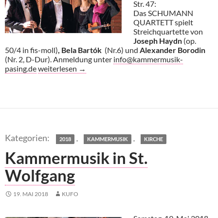
Str. 47:
Das SCHUMANN
QUARTETT spielt
Streichquartette von
Joseph Haydn
(op.
50/4 in fis-moll)
, Bela Bartók
(Nr.6) und
Alexander Borodin
(Nr. 2, D-Dur). Anmeldung unter
info@kammermusik-
Schumann-Quartett in St.Wolfgang
pasing.de
weiterlesen
→
,
,
2018
KAMMERMUSIK
KIRCHE
Kammermusik in St.
Wolfgang
19. MAI 2018
KUFO