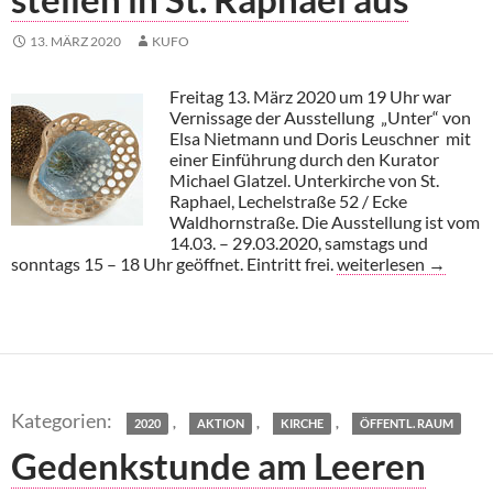
13. MÄRZ 2020
KUFO
Freitag 13. März 2020 um 19 Uhr war
Vernissage der Ausstellung „Unter“ von
Elsa Nietmann und Doris Leuschner mit
einer Einführung durch den Kurator
Michael Glatzel. Unterkirche von St.
Raphael, Lechelstraße 52 / Ecke
Waldhornstraße. Die Ausstellung ist vom
14.03. – 29.03.2020, samstags und
Nietmann und Leuschn
sonntags 15 – 18 Uhr geöffnet. Eintritt frei.
weiterlesen
→
,
,
,
2020
AKTION
KIRCHE
ÖFFENTL. RAUM
Gedenkstunde am Leeren