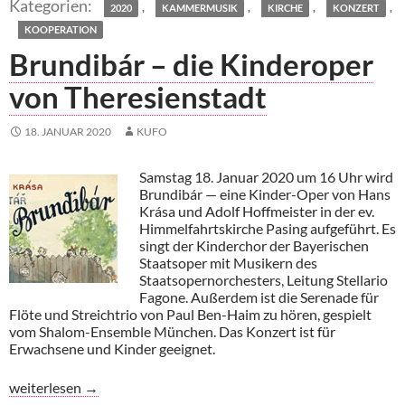
,
,
,
,
2020
KAMMERMUSIK
KIRCHE
KONZERT
KOOPERATION
Brundibár – die Kinderoper
von Theresienstadt
18. JANUAR 2020
KUFO
Samstag 18. Januar 2020 um 16 Uhr wird
Brundibár — eine Kinder-Oper von Hans
Krása und Adolf Hoffmeister in der ev.
Himmelfahrtskirche Pasing aufgeführt. Es
singt der Kinderchor der Bayerischen
Staatsoper mit Musikern des
Staatsopernorchesters, Leitung Stellario
Fagone. Außerdem ist die Serenade für
Flöte und Streichtrio von Paul Ben-Haim zu hören, gespielt
vom Shalom-Ensemble München. Das Konzert ist für
Erwachsene und Kinder geeignet.
Brundibár – die Kinderoper von Theresienstadt
weiterlesen
→