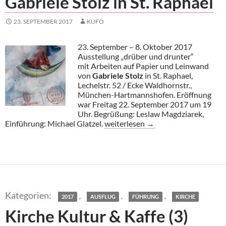
Gabriele Stolz in St. Raphael
23. SEPTEMBER 2017
KUFO
23. September – 8. Oktober 2017
Ausstellung „drüber und drunter“
mit Arbeiten auf Papier und Leinwand
von
Gabriele Stolz
in St. Raphael,
Lechelstr. 52 / Ecke Waldhornstr.,
München-Hartmannshofen. Eröffnung
war Freitag 22. September 2017 um 19
Uhr. Begrüßung: Leslaw Magdziarek,
Gabriele Stolz in St. Raphael
Einführung: Michael Glatzel.
weiterlesen
→
,
,
,
2017
AUSFLUG
FÜHRUNG
KIRCHE
Kirche Kultur & Kaffe (3)