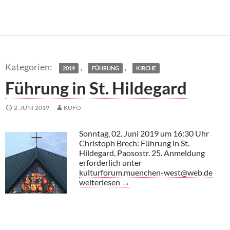
,
,
2019
FÜHRUNG
KIRCHE
Führung in St. Hildegard
2. JUNI 2019
KUFO
Sonntag, 02. Juni 2019 um 16:30 Uhr
Christoph Brech: Führung in St.
Hildegard, Paosostr. 25. Anmeldung
erforderlich unter
kulturforum.muenchen-west@web.de
Führung in St. Hildegard
weiterlesen
→