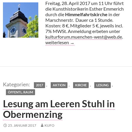
Freitag, 28. April 2017 um 11 Uhr führt
die Kunsthistorikerin Esther Emmerich
durch die
Himmelfahrtskirche
in der
Marschnerstr. Dauer ca 1 Stunde.
Kosten: 8 €, Mitglieder 5 €, jeweils incl.
7% MWSt. Anmeldung erbeten unter
kulturforum.muenchen-west@web.de
.
Führung in der Himmelfahrtskirche
weiterlesen
→
,
,
,
,
2017
AKTION
KIRCHE
LESUNG
ÖFFENTL. RAUM
Lesung am Leeren Stuhl in
Obermenzing
25. JANUAR 2017
KUFO