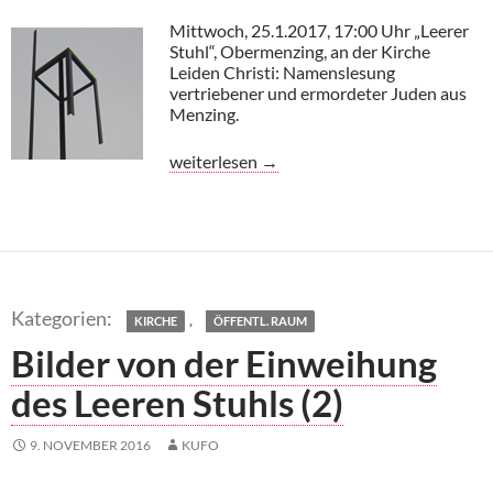
Mittwoch, 25.1.2017, 17:00 Uhr „Leerer
Stuhl“, Obermenzing, an der Kirche
Leiden Christi: Namenslesung
vertriebener und ermordeter Juden aus
Menzing.
Lesung am Leeren Stuhl in Obermenzing
weiterlesen
→
,
KIRCHE
ÖFFENTL. RAUM
Bilder von der Einweihung
des Leeren Stuhls (2)
9. NOVEMBER 2016
KUFO