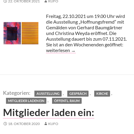
22. OKTOBER 2021
KUFO
Freitag, 22.10.2021 um 19.00 Uhr wird
die Ausstellung „Hoffnungsfremd“ mit
Gemälden von Gerhard Baumgärtner
und Christina Weyda eröffnet. Die
Ausstellung dauert bis zum 07.11.2021.
Sie ist an den Wochenenden geöffnet:
St. Raphael: Ausstellung „Hoffnungsfremd“
weiterlesen
→
,
,
,
AUSSTELLUNG
GESPRÄCH
KIRCHE
,
MITGLIEDER LADEN EIN
ÖFFENTL. RAUM
Mitglieder laden ein:
18. OKTOBER 2020
KUFO