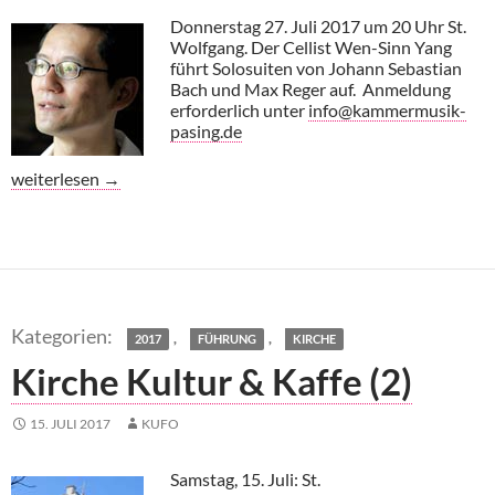
Donnerstag 27. Juli 2017 um 20 Uhr St.
Wolfgang. Der Cellist Wen-Sinn Yang
führt Solosuiten von Johann Sebastian
Bach und Max Reger auf. Anmeldung
erforderlich unter
info@kammermusik-
pasing.de
Wen-Sinn-Yang in St. Wolfgang
weiterlesen
→
,
,
2017
FÜHRUNG
KIRCHE
Kirche Kultur & Kaffe (2)
15. JULI 2017
KUFO
Samstag, 15. Juli: St.