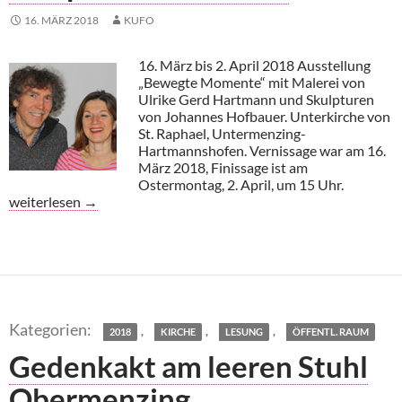
16. MÄRZ 2018
KUFO
16. März bis 2. April 2018 Ausstellung
„Bewegte Momente“ mit Malerei von
Ulrike Gerd Hartmann und Skulpturen
von Johannes Hofbauer. Unterkirche von
St. Raphael, Untermenzing-
Hartmannshofen. Vernissage war am 16.
März 2018, Finissage ist am
Ostermontag, 2. April, um 15 Uhr.
Bewegte Momente – Skulptur und Malerei
weiterlesen
→
,
,
,
2018
KIRCHE
LESUNG
ÖFFENTL. RAUM
Gedenkakt am leeren Stuhl
Obermenzing