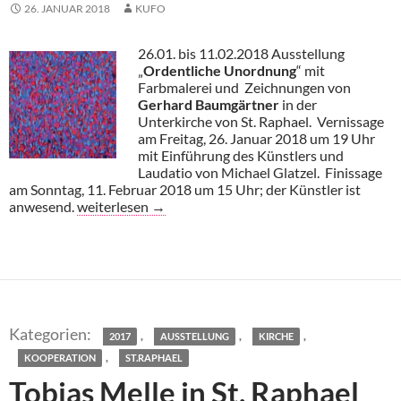
26. JANUAR 2018
KUFO
26.01. bis 11.02.2018 Ausstellung
„
Ordentliche Unordnung
“ mit
Farbmalerei und Zeichnungen von
Gerhard Baumgärtner
in der
Unterkirche von St. Raphael. Vernissage
am Freitag, 26. Januar 2018 um 19 Uhr
mit Einführung des Künstlers und
Laudatio von Michael Glatzel. Finissage
am Sonntag, 11. Februar 2018 um 15 Uhr; der Künstler ist
G. Baumgärtner in St. Raphael
anwesend.
weiterlesen
→
,
,
,
2017
AUSSTELLUNG
KIRCHE
,
KOOPERATION
ST.RAPHAEL
Tobias Melle in St. Raphael