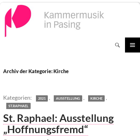
Zum
Inhalt
springen
Suchen
PRIMÄR
MENÜ
Archiv der Kategorie: Kirche
,
,
,
2021
AUSSTELLUNG
KIRCHE
ST.RAPHAEL
St. Raphael: Ausstellung
„Hoffnungsfremd“