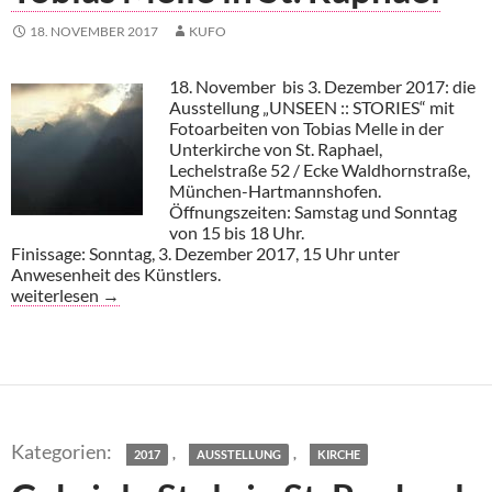
18. NOVEMBER 2017
KUFO
18. November bis 3. Dezember 2017: die
Ausstellung „UNSEEN :: STORIES“ mit
Fotoarbeiten von Tobias Melle in der
Unterkirche von St. Raphael,
Lechelstraße 52 / Ecke Waldhornstraße,
München-Hartmannshofen.
Öffnungszeiten: Samstag und Sonntag
von 15 bis 18 Uhr.
Finissage: Sonntag, 3. Dezember 2017, 15 Uhr unter
Anwesenheit des Künstlers.
Tobias Melle in St. Raphael
weiterlesen
→
,
,
2017
AUSSTELLUNG
KIRCHE