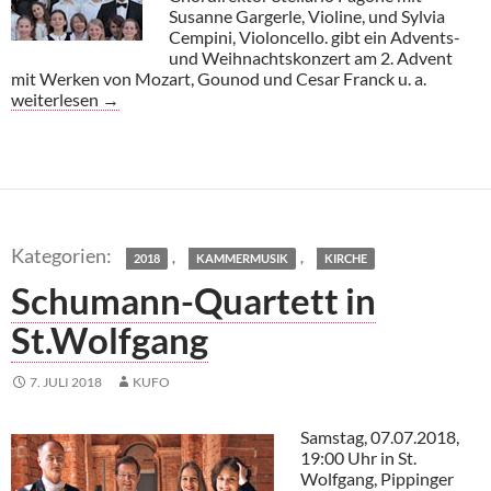
Susanne Gargerle, Violine, und Sylvia
Cempini, Violoncello. gibt ein Advents-
und Weihnachtskonzert am 2. Advent
mit Werken von Mozart, Gounod und Cesar Franck u. a.
Kinderchor der Bayerischen Staatsoper
weiterlesen
→
,
,
2018
KAMMERMUSIK
KIRCHE
Schumann-Quartett in
St.Wolfgang
7. JULI 2018
KUFO
Samstag, 07.07.2018,
19:00 Uhr in St.
Wolfgang, Pippinger