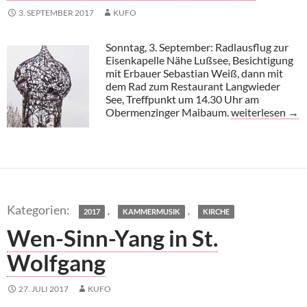
3. SEPTEMBER 2017
KUFO
Sonntag, 3. September: Radlausflug zur
Eisenkapelle Nähe Lußsee, Besichtigung
mit Erbauer Sebastian Weiß, dann mit
dem Rad zum Restaurant Langwieder
See, Treffpunkt um 14.30 Uhr am
Kirche Kultur & 
Obermenzinger Maibaum.
weiterlesen
→
,
,
2017
KAMMERMUSIK
KIRCHE
Wen-Sinn-Yang in St.
Wolfgang
27. JULI 2017
KUFO