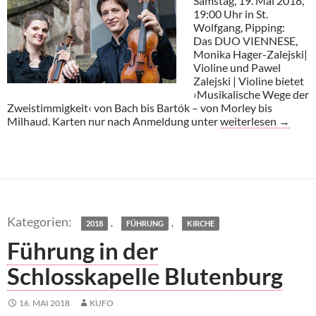
Samstag, 19. Mai 2018,
19:00 Uhr in St.
Wolfgang, Pipping:
Das DUO VIENNESE,
Monika Hager-Zalejski|
Violine und Pawel
Zalejski | Violine bietet
›Musikalische Wege der
Zweistimmigkeit‹ von Bach bis Bartók – von Morley bis
Kammermusik in St
Milhaud. Karten nur nach Anmeldung unter
weiterlesen
→
,
,
2018
FÜHRUNG
KIRCHE
Führung in der
Schlosskapelle Blutenburg
16. MAI 2018
KUFO