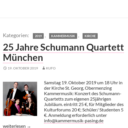
,
,
2019
KAMMERMUSIK
KIRCHE
25 Jahre Schumann Quartett
München
19. OKTOBER 2019
KUFO
Samstag 19. Oktober 2019 um 18 Uhr in
der Kirche St. Georg, Obermenzing
Kammermusik: Konzert des Schumann-
Quartetts zum eigenen 25jährigen
Jubiläum. eintritt 25 €,
für Mitglieder des
Kulturforums 20 €; Schüler/ Studenten 5
€. Anmeldung erforderlich unter
info@kammermusik-pasing.de
25 Jahre Schumann Quartett München
weiterlesen
→