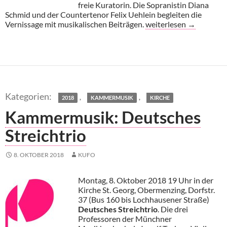
freie Kuratorin. Die Sopranistin Diana
Schmid und der Countertenor Felix Uehlein begleiten die
St. Raphael: Schicht um
Vernissage mit musikalischen Beiträgen.
weiterlesen
→
,
,
2018
KAMMERMUSIK
KIRCHE
Kammermusik: Deutsches
Streichtrio
8. OKTOBER 2018
KUFO
Montag, 8. Oktober 2018 19 Uhr in der
Kirche St. Georg, Obermenzing, Dorfstr.
37 (Bus 160 bis Lochhausener Straße)
Deutsches Streichtrio
. Die drei
Professoren der Münchner