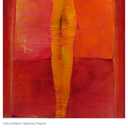
Talia Uehlein, Habemus Papam