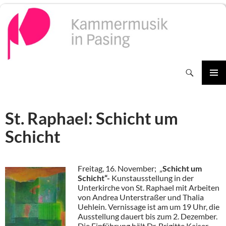
Zum
Inhalt
springen
Suchen
PRIMÄR
MENÜ
St. Raphael: Schicht um
Schicht
Freitag, 16. November; „
Schicht um
Schicht“-
Kunstausstellung in der
Unterkirche von St. Raphael mit Arbeiten
von Andrea Unterstraßer und Thalia
Uehlein. Vernissage ist am um 19 Uhr, die
Ausstellung dauert bis zum 2. Dezember.
Die Einführung hält Dr. Brigitte Kaiser,