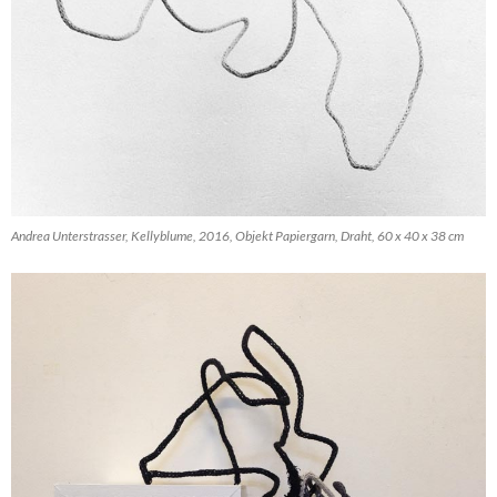
Andrea Unterstrasser, Kellyblume, 2016, Objekt Papiergarn, Draht, 60 x 40 x 38 cm