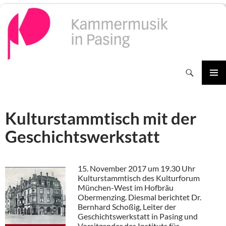
Zum
Inhalt
springen
Suchen
PRIMÄR
MENÜ
Kulturstammtisch mit der
Geschichtswerkstatt
15. November 2017 um 19.30 Uhr
Kulturstammtisch des Kulturforum
München-West im Hofbräu
Obermenzing. Diesmal berichtet Dr.
Bernhard Schoßig, Leiter der
Geschichtswerkstatt in Pasing und
Vorsitzender des Instituts für