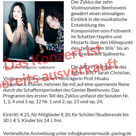
Der Zyklus der zehn
Violinsonaten Beethovens
gewährt einen einmaligen
Einblick in die musikalische
Entwicklung des
Komponisten vom Frühwerk
im Schatten Haydns und
Mozarts über den Höhepunkt
D
s
K
o
n
z
e
r
t
i
s
t
b
e
r
e
i
t
s
a
u
s
v
e
r
k
a
u
f
des „heroischen Stils“ bis an
die Grenze des Spätwerks.
a
t
Die ARD-Preisträgerin des
Foto: Marco Borggreve / unbekannt
Jahres 2017 Sarah Christian,
Violine, und die vielfache Preisträgerin Prof. Hisako
Kawamura, Klavier, nehmen Sie mit auf eine spannende Reise
durch die Schaffensperioden des Genies Beethoven. Das
Programm des ersten Teil des Zyklus umfasst die Sonaten Nr.
1, 2, 4 und 5 op. 12 Nr. 1 und 2, op. 23 und op. 24.
Eintritt: € 25, für Mitglieder € 20, für Schüler/Studierende bis
30 J. € 5, Kinder bis 14 J. frei.
Verbindliche Anmeldung unter
info@kammermusik-pasing.de