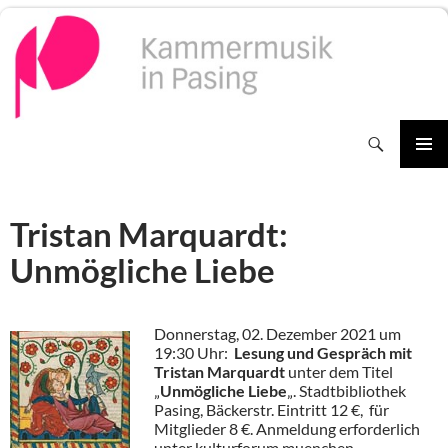
Zum
Inhalt
springen
Suchen
PRIMÄR
MENÜ
Tristan Marquardt:
Unmögliche Liebe
Donnerstag, 02. Dezember 2021 um
19:30 Uhr:
Lesung und Gespräch mit
Tristan Marquardt
unter dem Titel
„
Unmögliche Liebe
„. Stadtbibliothek
Pasing, Bäckerstr. Eintritt 12 €, für
Mitglieder 8 €. Anmeldung erforderlich
unter
kulturforum.muenchen-