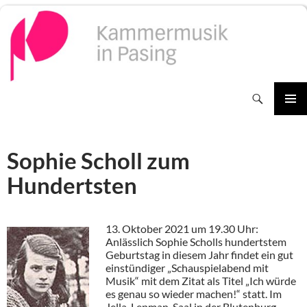
Zum
Inhalt
springen
Suchen
PRIMÄR
MENÜ
Sophie Scholl zum
Hundertsten
13. Oktober 2021 um 19.30 Uhr:
Anlässlich Sophie Scholls hundertstem
Geburtstag in diesem Jahr findet ein gut
einstündiger „Schauspielabend mit
Musik“ mit dem Zitat als Titel „Ich würde
es genau so wieder machen!“ statt. Im
Jella-Lepman-Saal in der Blutenburg,