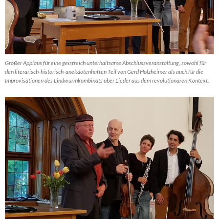
Großer Applaus für eine geistreich unterhaltsame Abschlussveranstaltung, sowohl für
den literarisch-historisch-anekdotenhaften Teil von Gerd Holzheimer als auch für die
Improvisationen des Lindwurmkombinats über Lieder aus dem revolutionären Kontext.