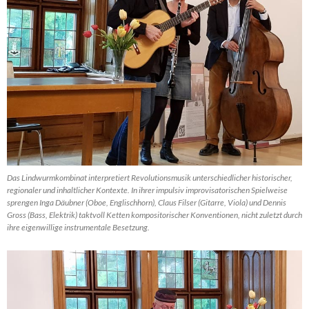
Das Lindwurmkombinat interpretiert Revolutionsmusik unterschiedlicher historischer,
regionaler und inhaltlicher Kontexte. In ihrer impulsiv improvisatorischen Spielweise
sprengen Inga Däubner (Oboe, Englischhorn), Claus Filser (Gitarre, Viola) und Dennis
Gross (Bass, Elektrik) taktvoll Ketten kompositorischer Konventionen, nicht zuletzt durch
ihre eigenwillige instrumentale Besetzung.