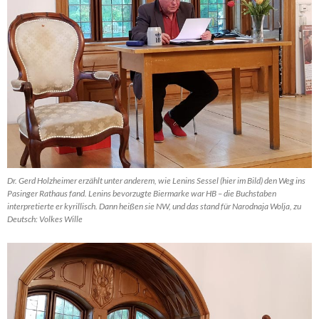
Dr. Gerd Holzheimer erzählt unter anderem, wie Lenins Sessel (hier im Bild) den Weg ins
Pasinger Rathaus fand. Lenins bevorzugte Biermarke war HB – die Buchstaben
interpretierte er kyrillisch. Dann heißen sie NW, und das stand für Narodnaja Wolja, zu
Deutsch: Volkes Wille