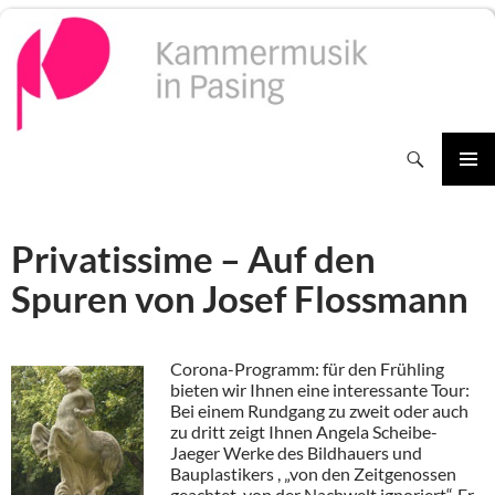
Zum
Inhalt
springen
Suchen
PRIMÄR
MENÜ
Privatissime – Auf den
Spuren von Josef Flossmann
Corona-Programm: für den Frühling
bieten wir Ihnen eine interessante Tour:
Bei einem Rundgang zu zweit oder auch
zu dritt zeigt Ihnen Angela Scheibe-
Jaeger Werke des Bildhauers und
Bauplastikers , „von den Zeitgenossen
geachtet, von der Nachwelt ignoriert“. Er