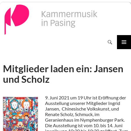
Zum
Inhalt
springen
Suchen
PRIMÄR
MENÜ
Mitglieder laden ein: Jansen
und Scholz
9. Juni 2021 um 19 Uhr ist Eröffnung der
Ausstellung unserer Mitglieder Ingrid
Jansen, Chinesische Volkskunst, und
Renate Scholz, Schmuck, im
Geranienhaus im Nymphenburger Park.
Die Ausstellung ist vom 10. bis 14. Juni
jeweils von 10:30 bis 19:30 geöffnet.
Zum