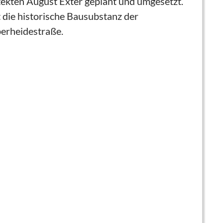
itekten August Exter geplant und umgesetzt.
gt die historische Bausubstanz der
perheidestraße.