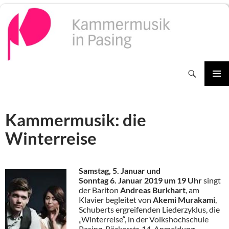
Zum
Inhalt
springen
Suchen
PRIMÄR
MENÜ
Kammermusik: die
Winterreise
Samstag, 5. Januar und
Sonntag 6. Januar 201
9 um 19 Uhr
singt
der Bariton
Andreas Burkhart
, am
Klavier begleitet von
Akemi Muraka
mi
,
Schuberts ergreifenden Liederzyklus, die
„Winterreise“, in der Volkshochschule
Pasing, Bäckerstr. 14. Anmeldung