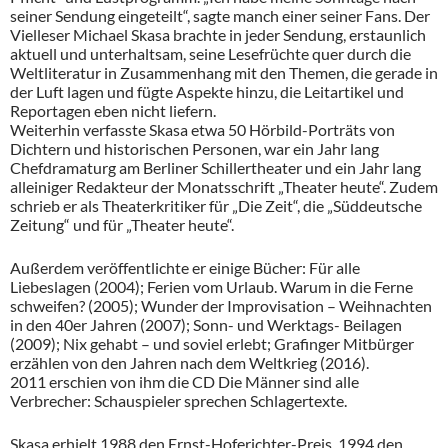
seiner Sendung eingeteilt“, sagte manch einer seiner Fans. Der
Vielleser Michael Skasa brachte in jeder Sendung, erstaunlich
aktuell und unterhaltsam, seine Lesefrüchte quer durch die
Weltliteratur in Zusammenhang mit den Themen, die gerade in
der Luft lagen und fügte Aspekte hinzu, die Leitartikel und
Reportagen eben nicht liefern.
Weiterhin verfasste Skasa etwa 50 Hörbild-Porträts von
Dichtern und historischen Personen, war ein Jahr lang
Chefdramaturg am Berliner Schillertheater und ein Jahr lang
alleiniger Redakteur der Monatsschrift „Theater heute“. Zudem
schrieb er als Theaterkritiker für „Die Zeit“, die „Süddeutsche
Zeitung“ und für „Theater heute“.
Außerdem veröffentlichte er einige Bücher: Für alle
Liebeslagen (2004); Ferien vom Urlaub. Warum in die Ferne
schweifen? (2005); Wunder der Improvisation – Weihnachten
in den 40er Jahren (2007); Sonn- und Werktags- Beilagen
(2009); Nix gehabt – und soviel erlebt; Grafinger Mitbürger
erzählen von den Jahren nach dem Weltkrieg (2016).
2011 erschien von ihm die CD Die Männer sind alle
Verbrecher: Schauspieler sprechen Schlagertexte.
Skasa erhielt 1988 den Ernst-Hoferichter-Preis, 1994 den