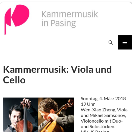
Zum
Inhalt
springen
Suchen
PRIMÄR
MENÜ
Kammermusik: Viola und
Cello
Sonntag, 4. März 2018
19 Uhr
Wen-Xiao Zheng, Viola
und Mikael Samsonov,
Violoncello mit Duo-
und Solostücken.
MVHS Pasing,