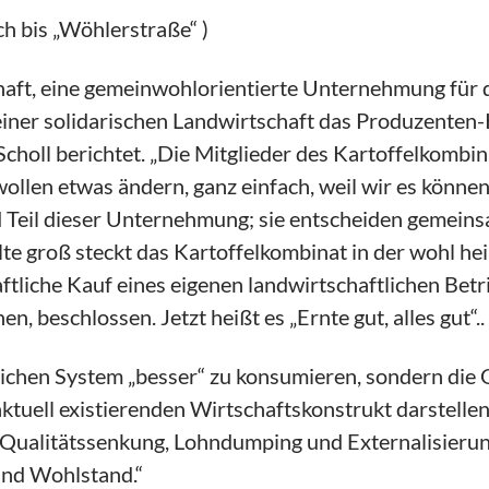
ch bis „Wöhlerstraße“ )
aft, eine gemeinwohlorientierte Unternehmung für di
einer solidarischen Landwirtschaft das Produzenten
holl berichtet. „Die Mitglieder des Kartoffelkombi
llen etwas ändern, ganz einfach, weil wir es können,
sind Teil dieser Unternehmung; sie entscheiden gemei
 groß steckt das Kartoffelkombinat in der wohl hei
liche Kauf eines eigenen landwirtschaftlichen Betri
beschlossen. Jetzt heißt es „Ernte gut, alles gut“..
leichen System „besser“ zu konsumieren, sondern di
 aktuell existierenden Wirtschaftskonstrukt darstell
 Qualitätssenkung, Lohndumping und Externalisieru
und Wohlstand.“