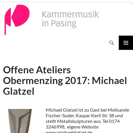
Zum
Inhalt
springen
Suchen
PRIMÄR
MENÜ
Offene Ateliers
Obermenzing 2017: Michael
Glatzel
Michael Glatzel ist zu Gast bei Melisande
Fischer-Suder, Kaspar Kerll Str 38 und
stellt Metallskulpturen aus. Tel 0174
3246998, eigene Website
www.michaelglatzel.de