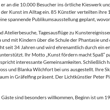
 er an die 10.000 Besucher ins örtliche Kieswerk und
r Kunst im Alltag ein. 85 Künstler verteilten ihre
ine spannende Publikumsausstellung geplant, wovon 
d Atelierbesuche, Tagesausflüge zu Kunstereignissen
n und mit Kindern über die Schule der Phantasie un
ht seit 34 Jahren und wird ehrenamtlich durch ein en
t unterstützt. Ihr Motto „Kunst fördern macht Spaß“ p
richt interessante Gemeinsamkeiten. Schließlich ha
s und Blanka Wilchfort bei uns ausgestellt. Ihre Sku
um in Gräfelfing präsent. Der Lichtkünstler Peter P
, Gäste sind besonders willkommen, Beginn ist um 19