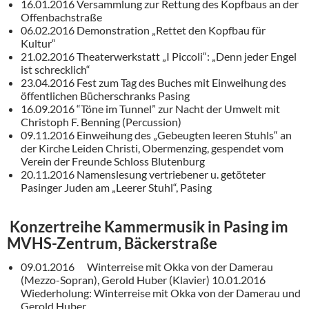
16.01.2016 Versammlung zur Rettung des Kopfbaus an der
Offenbachstraße
06.02.2016 Demonstration „Rettet den Kopfbau für
Kultur“
21.02.2016 Theaterwerkstatt „I Piccoli“: „Denn jeder Engel
ist schrecklich“
23.04.2016 Fest zum Tag des Buches mit Einweihung des
öffentlichen Bücherschranks Pasing
16.09.2016 “Töne im Tunnel” zur Nacht der Umwelt mit
Christoph F. Benning (Percussion)
09.11.2016 Einweihung des „Gebeugten leeren Stuhls“ an
der Kirche Leiden Christi, Obermenzing, gespendet vom
Verein der Freunde Schloss Blutenburg
20.11.2016 Namenslesung vertriebener u. getöteter
Pasinger Juden am „Leerer Stuhl“, Pasing
Konzertreihe Kammermusik in Pasing im
MVHS-Zentrum, Bäckerstraße
09.01.2016 Winterreise mit Okka von der Damerau
(Mezzo-Sopran), Gerold Huber (Klavier) 10.01.2016
Wiederholung: Winterreise mit Okka von der Damerau und
Gerold Huber