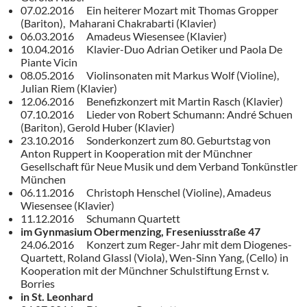
07.02.2016 Ein heiterer Mozart mit Thomas Gropper
(Bariton), Maharani Chakrabarti (Klavier)
06.03.2016 Amadeus Wiesensee (Klavier)
10.04.2016 Klavier-Duo Adrian Oetiker und Paola De
Piante Vicin
08.05.2016 Violinsonaten mit Markus Wolf (Violine),
Julian Riem (Klavier)
12.06.2016 Benefizkonzert mit Martin Rasch (Klavier)
07.10.2016 Lieder von Robert Schumann: André Schuen
(Bariton), Gerold Huber (Klavier)
23.10.2016 Sonderkonzert zum 80. Geburtstag von
Anton Ruppert in Kooperation mit der Münchner
Gesellschaft für Neue Musik und dem Verband Tonkünstler
München
06.11.2016 Christoph Henschel (Violine), Amadeus
Wiesensee (Klavier)
11.12.2016 Schumann Quartett
im Gynmasium Obermenzing, Freseniusstraße 47
24.06.2016 Konzert zum Reger-Jahr mit dem Diogenes-
Quartett, Roland Glassl (Viola), Wen-Sinn Yang, (Cello) in
Kooperation mit der Münchner Schulstiftung Ernst v.
Borries
in St. Leonhard